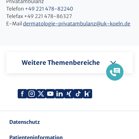
Privatambulanz
Telefon
+49 221 478-82240
Telefax +49 221 478-86327
E-Mail
dermatologie-privatambulanz
@
uk-koeln.de
Weitere Themenbereiche
Xing
Kununu
Facebook
Instagram
X
YouTube
LinkedIn
Tiktok
(Twitter)
Datenschutz
Patienteninformation